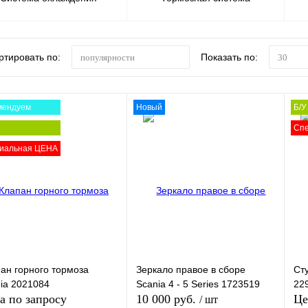
ртировать по:
Показать по:
популярности
30
мендуем
Новый
Б/У
Сп
иальная ЦЕНА
ан горного тормоза
Зеркало правое в сборе
Ст
ia 2021084
Scania 4 - 5 Series 1723519
22
а по запросу
10 000 руб.
Це
/ шт