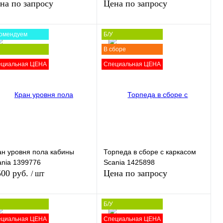
едло) Scania 1433906
на по запросу
Цена по запросу
омендуем
Б/У
В сборе
Запросить цену
Запросить цену
ециальная ЦЕНА
Специальная ЦЕНА
пить в 1 клик
Сравнение
Купить в 1 клик
Сравнение
избранное
В
В избранное
В
наличии
наличии
ан уровня пола кабины
Торпеда в сборе с каркасом
ania 1399776
Scania 1425898
500 руб.
Цена по запросу
/ шт
Б/У
В корзину
ециальная ЦЕНА
Специальная ЦЕНА