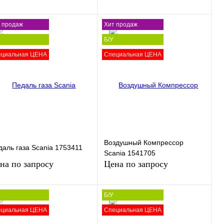
 продаж
Хит продаж
Б/У
Запросить цену
Запросить цену
ециальная ЦЕНА
Специальная ЦЕНА
пить в 1 клик
Сравнение
Купить в 1 клик
Сравнение
избранное
В
В избранное
В
наличии
наличии
Воздушный Компрессор
даль газа Scania 1753411
Scania 1541705
на по запросу
Цена по запросу
Б/У
ециальная ЦЕНА
Специальная ЦЕНА
Запросить цену
Запросить цену