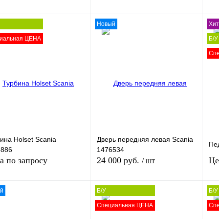
Новый
Хит
В корзину
иальная ЦЕНА
Б/У
Запросить цену
Сп
Купить в 1 клик
Сравнение
ть в 1 клик
Сравнение
Ку
В избранное
В
наличии
збранное
В
В 
наличии
ина Holset Scania
Дверь передняя левая Scania
Пе
4886
1476534
а по запросу
24 000 руб.
Це
/ шт
й
Б/У
Б/У
В корзину
Специальная ЦЕНА
Сп
Запросить цену