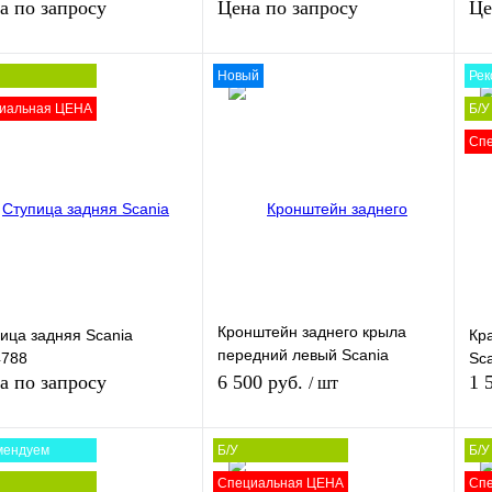
(С
а по запросу
Цена по запросу
Це
Новый
Рек
иальная ЦЕНА
Б/У
Запросить цену
Запросить цену
Сп
ть в 1 клик
Сравнение
Купить в 1 клик
Сравнение
Ку
збранное
В
В избранное
В
В 
наличии
наличии
Кронштейн заднего крыла
ица задняя Scania
Кр
передний левый Scania
4788
Sc
1721891
а по запросу
6 500 руб.
1 
/ шт
мендуем
Б/У
Б/У
В корзину
Специальная ЦЕНА
Сп