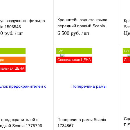
Кронштейн заднего крыла
ус воздушного фильтра
Кр
передний правый Scania
ia 1506546
Sc
1721892
00 руб.
6 500 руб.
Це
/ шт
/ шт
Б/У
Б/У
В корзину
В корзину
оре
Специальная ЦЕНА
Сп
иальная ЦЕНА
ть в 1 клик
Сравнение
Купить в 1 клик
Сравнение
Ку
збранное
В
В избранное
В
наличии
наличии
В 
Сц
 предохранителей с
Поперечина рамы Scania
FI
одкой Scania 1775796
1734867