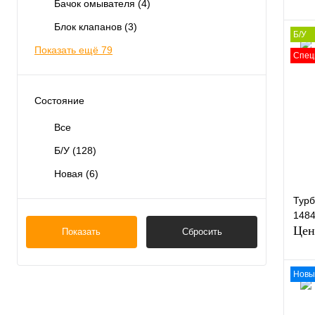
Бачок омывателя
(4)
Блок клапанов
(3)
Б/У
Показать ещё 79
Спец
Состояние
Купи
Все
В и
Б/У
(128)
Новая
(6)
Турб
148
Цен
Показать
Сбросить
Новы