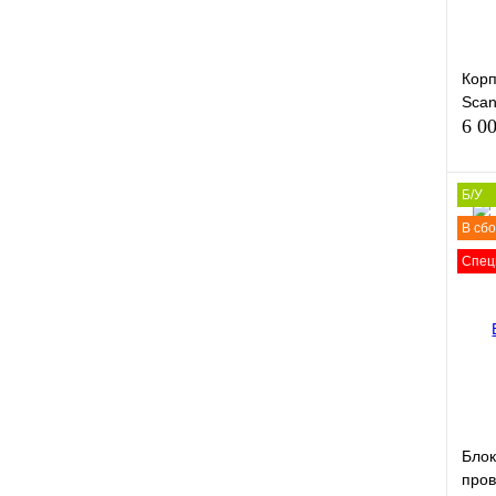
Корп
Scan
6 0
Б/У
В сб
Спец
Купи
В и
Блок
пров