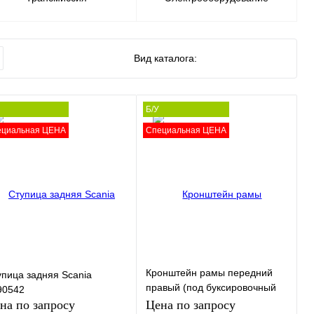
Вид каталога:
Б/У
ециальная ЦЕНА
Специальная ЦЕНА
Кронштейн рамы передний
упица задняя Scania
правый (под буксировочный
90542
крюк) Scania 1734074
на по запросу
Цена по запросу