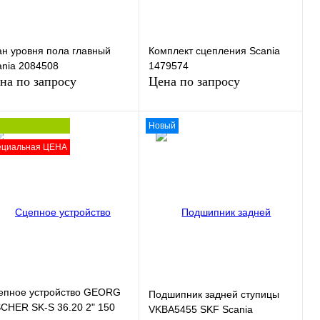
ан уровня пола главный
Комплект сцепления Scania
ania 2084508
1479574
на по запросу
Цена по запросу
Новый
ециальная ЦЕНА
Запросить цену
Запросить цену
пить в 1 клик
Сравнение
Купить в 1 клик
Сравнение
избранное
В
В избранное
В
наличии
наличии
епное устройство GEORG
Подшипник задней ступицы
SCHER SK-S 36.20 2" 150
VKBA5455 SKF Scania