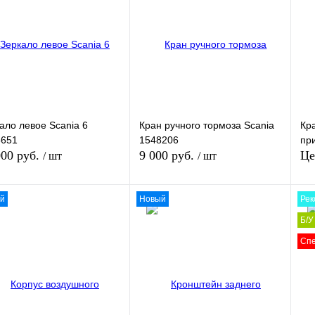
Купить в 1 клик
Сравнение
ть в 1 клик
Сравнение
Ку
В избранное
В
наличии
збранное
В
В 
наличии
ало левое Scania 6
Кран ручного тормоза Scania
Кр
5651
1548206
пр
000 руб.
9 000 руб.
Це
/ шт
/ шт
й
Новый
Рек
В корзину
В корзину
Б/У
Сп
ть в 1 клик
Сравнение
Купить в 1 клик
Сравнение
Ку
збранное
В
В избранное
В
наличии
наличии
В 