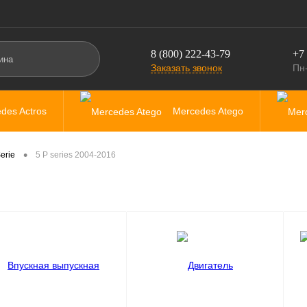
8 (800) 222-43-79
+7 
Заказать звонок
Пн-
des Actros
Mercedes Atego
des Arocs
Scania
•
erie
5 P series 2004-2016