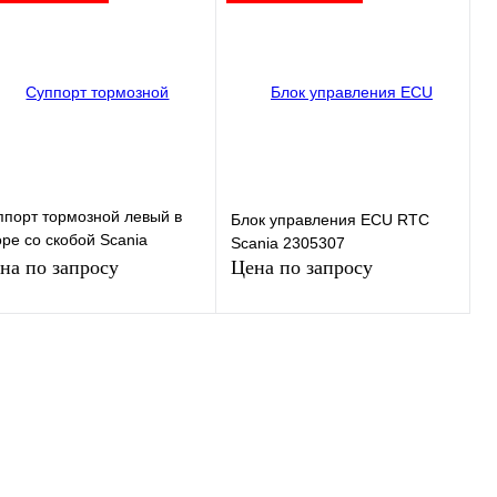
Запросить цену
пить в 1 клик
Сравнение
Купить в 1 клик
Сравнение
избранное
В
наличии
В избранное
В
наличии
ппорт тормозной левый в
Блок управления ECU RTC
ре со скобой Scania
Scania 2305307
28820
на по запросу
Цена по запросу
Запросить цену
Запросить цену
пить в 1 клик
Сравнение
Купить в 1 клик
Сравнение
избранное
В
В избранное
В