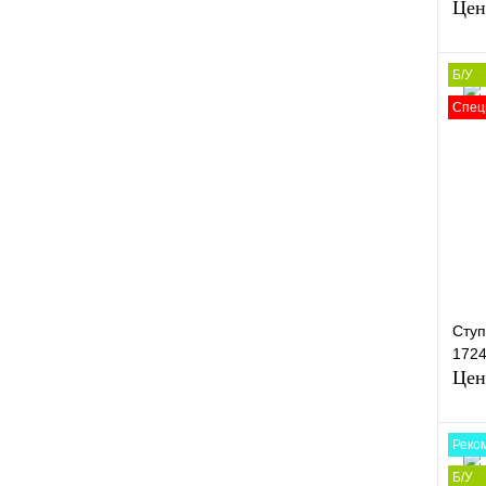
Цен
Б/У
Спец
Купи
В и
Ступ
172
Цен
Реко
Б/У