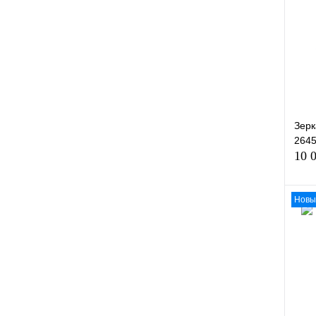
Купи
В и
Зерк
264
10 
Новы
Купи
В и