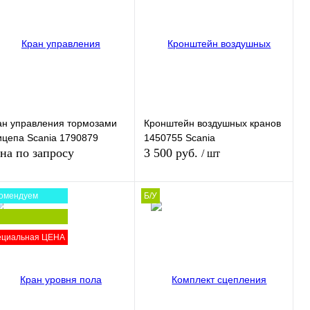
пить в 1 клик
Сравнение
Купить в 1 клик
Сравнение
избранное
В
В избранное
В
наличии
наличии
ан управления тормозами
Кронштейн воздушных кранов
ицепа Scania 1790879
1450755 Scania
на по запросу
3 500 руб.
/ шт
омендуем
Б/У
В корзину
Запросить цену
ециальная ЦЕНА
Купить в 1 клик
Сравнение
пить в 1 клик
Сравнение
В избранное
В
наличии
избранное
В
наличии