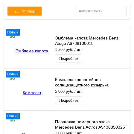
популярности
Фильтр
Новый
Эмблема капота Mercedes Benz
Atego A6738100018
1 200 руб.
/ шт
Подробнее
Новый
Комплект кронштейнов
солнцезащитного козырька
Mercedes Benz Axor A0028100514
5 000 руб.
/ шт
Подробнее
Новый
Площадка номерного знака
Mercedes Benz Actros A9438850326
1 000 руб.
/ шт