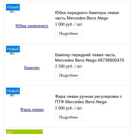
Новый
Юбка переднего бампера левая
часть Mercedes Benz Atego
A9448850525
1 000 руб.
/ шт
Подробнее
Новый
Бампер передний левая часть
Mercedes Benz Atego A9738800470
2 500 руб.
/ шт
Подробнее
Новый
Фара левая ручная регулировка с
ПТФ Mercedes Benz Atego
A9738202661
5 000 руб.
/ шт
Подробнее
Б/У