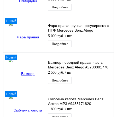
Подробнее
Новый
Фара правая ручная регулировка с
ПТФ Mercedes Benz Atego
A9738202761
5 000 руб.
/ шт
Подробнее
Новый
Бампер передний правая часть
Mercedes Benz Atego A9738801770
2 500 руб.
/ шт
Подробнее
Новый
Эмблема капота Mercedes Benz
Actros MP3 A9438171820
1 800 руб.
/ шт
Подробнее