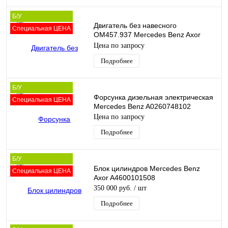
Б/У
Двигатель без навесного
Специальная ЦЕНА
OM457.937 Mercedes Benz Axor
X00980279080
Цена по запросу
Подробнее
Б/У
Форсунка дизельная электрическая
Специальная ЦЕНА
Mercedes Benz A0260748102
Цена по запросу
Подробнее
Б/У
Блок цилиндров Mercedes Benz
Специальная ЦЕНА
Axor A4600101508
350 000 руб.
/ шт
Подробнее