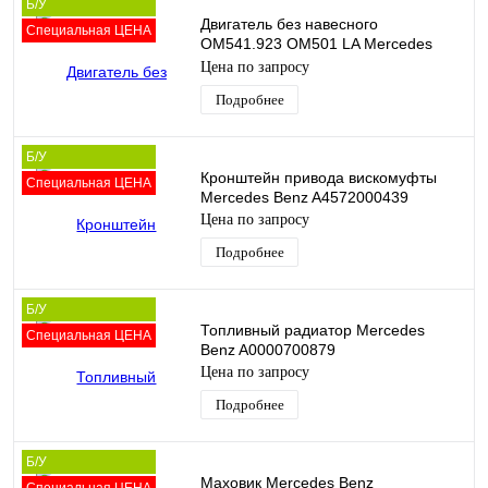
Б/У
Двигатель без навесного
Специальная ЦЕНА
OM541.923 OM501 LA Mercedes
Benz A0020106500
Цена по запросу
Подробнее
Б/У
Кронштейн привода вискомуфты
Специальная ЦЕНА
Mercedes Benz A4572000439
Цена по запросу
Подробнее
Б/У
Топливный радиатор Mercedes
Специальная ЦЕНА
Benz A0000700879
Цена по запросу
Подробнее
Б/У
Маховик Mercedes Benz