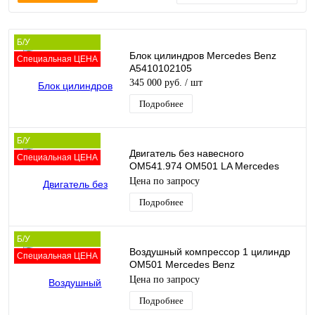
Б/У
Блок цилиндров Mercedes Benz
Специальная ЦЕНА
A5410102105
345 000 руб.
/ шт
Подробнее
Б/У
Двигатель без навесного
Специальная ЦЕНА
OM541.974 OM501 LA Mercedes
Benz A0020106500
Цена по запросу
Подробнее
Б/У
Воздушный компрессор 1 цилиндр
Специальная ЦЕНА
OM501 Mercedes Benz
A4421300314
Цена по запросу
Подробнее