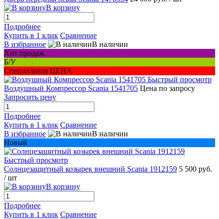
В корзину
Подробнее
Купить в 1 клик
Сравнение
В избранное
В наличии
Хит продаж
Б/У
Специальная ЦЕНА
Быстрый просмотр
Воздушный Компрессор Scania 1541705
Цена по запросу
Запросить цену
Подробнее
Купить в 1 клик
Сравнение
В избранное
В наличии
Новый
Быстрый просмотр
Солнцезащитный козырек внешний Scania 1912159
5 500 руб.
/ шт
В корзину
Подробнее
Купить в 1 клик
Сравнение