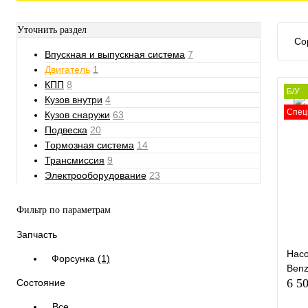
Уточнить раздел
Со
Впускная и выпускная система
7
Двигатель
1
КПП
8
Б/У
Кузов внутри
4
Спец
Кузов снаружи
63
Подвеска
20
Тормозная система
14
Трансмиссия
9
Электрооборудование
23
Фильтр по параметрам
Запчасть
Насо
Форсунка
(1)
Benz
6 5
Состояние
Все