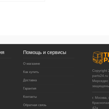
В корзину
ить в 1 клик
Сравнение
збранное
В наличии
ия
Помощь и сервисы
О магазине
Copyright 
Как купить
parts24.ru
Доставка
Мерседес 
защищены
Гарантия
Контакты
г. Москва,
Краснопах
Обратная связь
42а