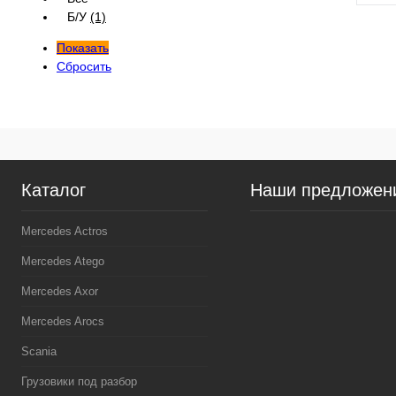
Б/У
(1)
Показать
Сбросить
Куп
В и
Каталог
Наши предложен
Mercedes Actros
Mercedes Atego
Mercedes Axor
Mercedes Arocs
Scania
Грузовики под разбор