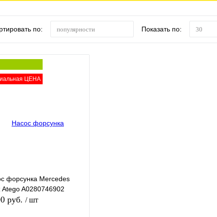
ртировать по:
Показать по:
популярности
30
иальная ЦЕНА
с форсунка Mercedes
 Atego A0280746902
00 руб.
/ шт