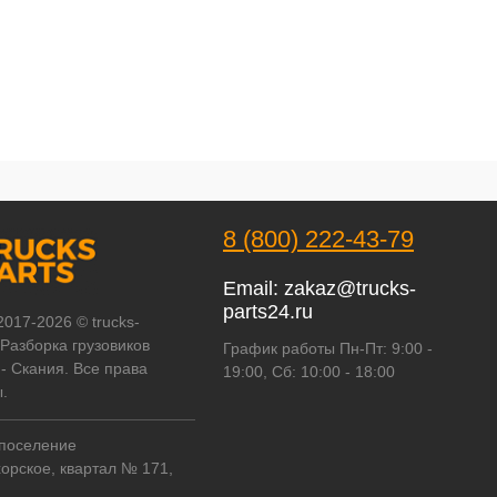
8 (800) 222-43-79
Email:
zakaz@trucks-
parts24.ru
2017-2026 © trucks-
 Разборка грузовиков
График работы Пн-Пт: 9:00 -
- Скания. Все права
19:00, Сб: 10:00 - 18:00
.
 поселение
орское, квартал № 171,